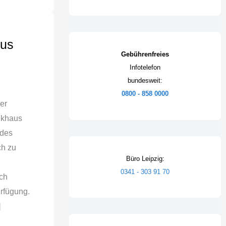
aus
Gebührenfreies
Infotelefon
bundesweit:
0800 - 858 0000
er
ikhaus
 des
ch zu
Büro Leipzig:
0341 - 303 91 70
ch
erfügung.
]