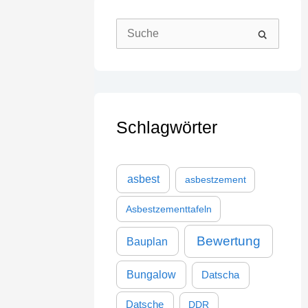
S
u
c
h
Schlagwörter
e
n
n
asbest
asbestzement
a
Asbestzementtafeln
c
h
Bewertung
Bauplan
:
Bungalow
Datscha
Datsche
DDR