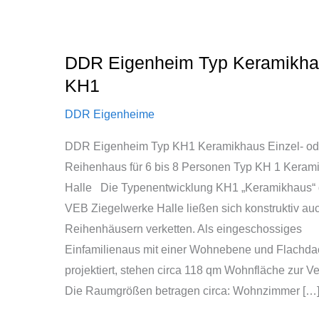
DDR
Eigenheim
DDR Eigenheim Typ Keramikh
Typ
KH1
Keramikhaus
KH1
DDR Eigenheime
DDR Eigenheim Typ KH1 Keramikhaus Einzel- od
Reihenhaus für 6 bis 8 Personen Typ KH 1 Keram
Halle Die Typenentwicklung KH1 „Keramikhaus“
VEB Ziegelwerke Halle ließen sich konstruktiv au
Reihenhäusern verketten. Als eingeschossiges
Einfamilienaus mit einer Wohnebene und Flachda
projektiert, stehen circa 118 qm Wohnfläche zur V
Die Raumgrößen betragen circa: Wohnzimmer […