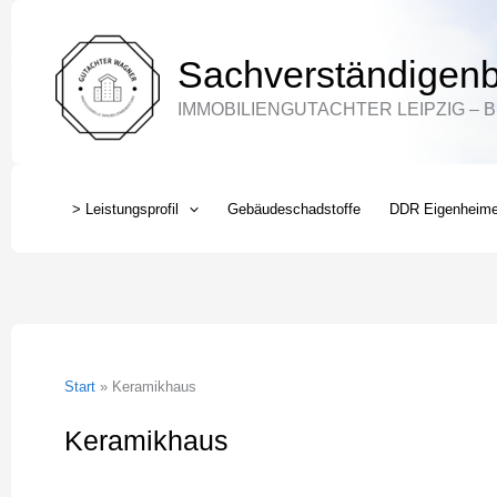
Zum
Inhalt
Sachverständigenb
springen
IMMOBILIENGUTACHTER LEIPZIG – 
> Leistungsprofil
Gebäudeschadstoffe
DDR Eigenheim
Start
Keramikhaus
Keramikhaus