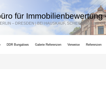
üro für Immobilienbewertung 
BERLIN – DRESDEN | BEI HAUSKAUF, SCHEIDUNG UND
e
DDR Bungalows
Galerie Referenzen
Verweise
Referenzen