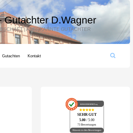
- Gutachter D.Wagner
 ERBSCHAFT | ANERKANNTE GUTACHTER
Suchen
Gutachten
Kontakt
AUSGEZEICHNET
.org
SEHR GUT
5.00
/ 5.00
73 Bewertungen
Hinweis zu den Bewertungen