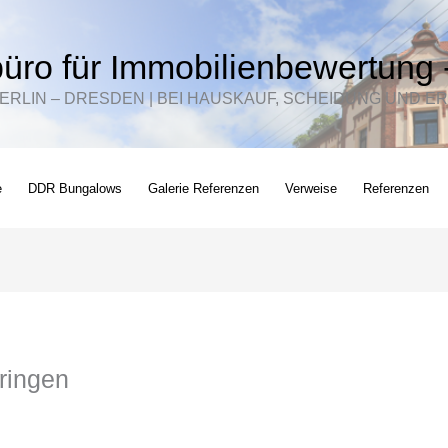
üro für Immobilienbewertung 
BERLIN – DRESDEN | BEI HAUSKAUF, SCHEIDUNG UND
e
DDR Bungalows
Galerie Referenzen
Verweise
Referenzen
ringen