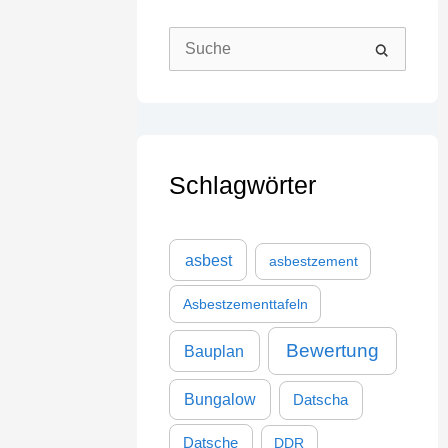
S
u
c
h
Schlagwörter
e
n
n
asbest
asbestzement
a
Asbestzementtafeln
c
h
Bewertung
Bauplan
:
Bungalow
Datscha
Datsche
DDR