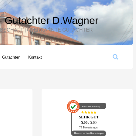
- Gutachter D.Wagner
 ERBSCHAFT | ANERKANNTE GUTACHTER
Suchen
Gutachten
Kontakt
AUSGEZEICHNET
.org
SEHR GUT
5.00
/ 5.00
73 Bewertungen
Hinweis zu den Bewertungen