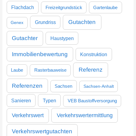
Flachdach
Freizeitgrundstück
Gartenlaube
Gutachten
Grundriss
Genex
Gutachter
Haustypen
Immobilienbewertung
Konstruktion
Referenz
Laube
Rasterbauweise
Referenzen
Sachsen
Sachsen-Anhalt
Sanieren
Typen
VEB Baustoffversorgung
Verkehrswertermittlung
Verkehrswert
Verkehrswertgutachten