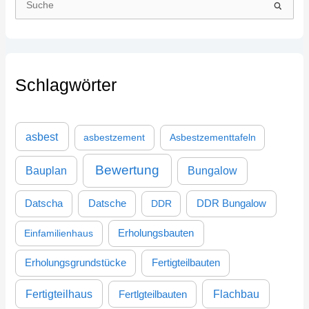
S
u
c
h
Schlagwörter
e
n
n
asbest
asbestzement
Asbestzementtafeln
a
c
Bewertung
Bauplan
Bungalow
h
:
DDR Bungalow
Datscha
Datsche
DDR
Einfamilienhaus
Erholungsbauten
Erholungsgrundstücke
Fertigteilbauten
Fertigteilhaus
Flachbau
Fertlgteilbauten