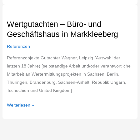
Wertgutachten
–
Wertgutachten – Büro- und
Büro-
Geschäftshaus in Markkleeberg
und
Geschäftshaus
Referenzen
in
Markkleeberg
Referenzobjekte Gutachter Wagner, Leipzig (Auswahl der
letzten 18 Jahre) [selbständige Arbeit und/oder verantwortliche
Mitarbeit an Wertermittlungsprojekten in Sachsen, Berlin,
Thüringen, Brandenburg, Sachsen-Anhalt, Republik Ungarn,
Tschechien und United Kingdom]
Weiterlesen »