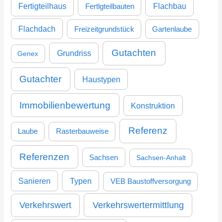
Fertigteilhaus
Flachbau
Fertlgteilbauten
Flachdach
Freizeitgrundstück
Gartenlaube
Gutachten
Grundriss
Genex
Gutachter
Haustypen
Immobilienbewertung
Konstruktion
Referenz
Laube
Rasterbauweise
Referenzen
Sachsen
Sachsen-Anhalt
Sanieren
Typen
VEB Baustoffversorgung
Verkehrswertermittlung
Verkehrswert