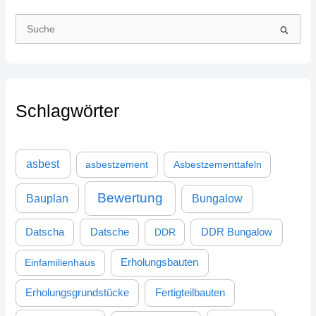
S
u
c
h
Schlagwörter
e
n
n
asbest
asbestzement
Asbestzementtafeln
a
c
Bewertung
Bauplan
Bungalow
h
:
DDR Bungalow
Datscha
Datsche
DDR
Einfamilienhaus
Erholungsbauten
Erholungsgrundstücke
Fertigteilbauten