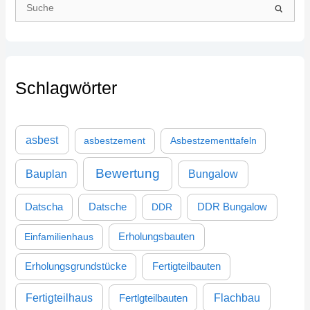
S
u
c
h
Schlagwörter
e
n
n
asbest
asbestzement
Asbestzementtafeln
a
c
Bewertung
Bauplan
Bungalow
h
:
DDR Bungalow
Datscha
Datsche
DDR
Einfamilienhaus
Erholungsbauten
Erholungsgrundstücke
Fertigteilbauten
Fertigteilhaus
Flachbau
Fertlgteilbauten