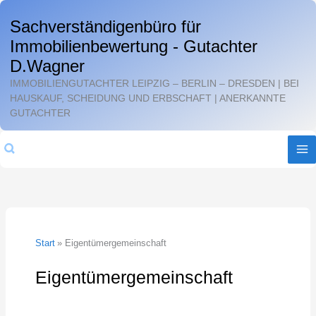
Zum
Sachverständigenbüro für
Inhalt
Immobilienbewertung - Gutachter
springen
D.Wagner
IMMOBILIENGUTACHTER LEIPZIG – BERLIN – DRESDEN | BEI
HAUSKAUF, SCHEIDUNG UND ERBSCHAFT | ANERKANNTE
GUTACHTER
Suchen
Start
Eigentümergemeinschaft
Eigentümergemeinschaft