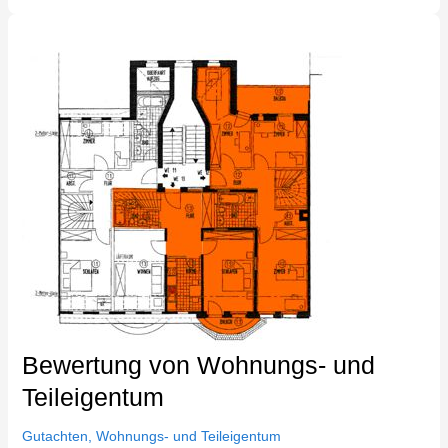
Bewertung
von
Wohnungs-
und
Teileigentum
Bewertung von Wohnungs- und
Teileigentum
Gutachten
,
Wohnungs- und Teileigentum