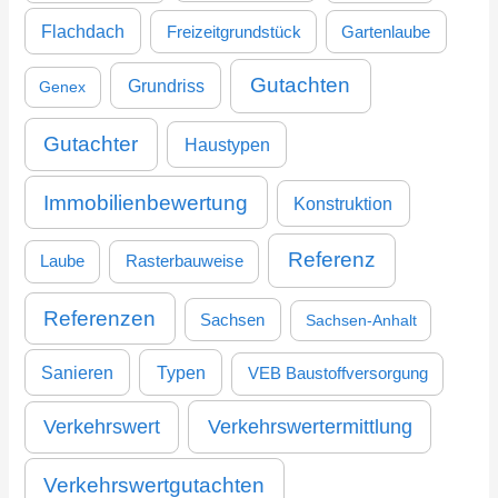
Flachdach
Freizeitgrundstück
Gartenlaube
Gutachten
Grundriss
Genex
Gutachter
Haustypen
Immobilienbewertung
Konstruktion
Referenz
Laube
Rasterbauweise
Referenzen
Sachsen
Sachsen-Anhalt
Sanieren
Typen
VEB Baustoffversorgung
Verkehrswertermittlung
Verkehrswert
Verkehrswertgutachten