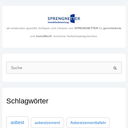
wir verwenden geprüfte Software und Literatur von
SPRENGNETTER
für
gerichtsfeste
und
ImmoWertV
-konforme Verkehrswertgutachten.
S
u
c
h
Schlagwörter
e
n
n
asbest
asbestzement
Asbestzementtafeln
a