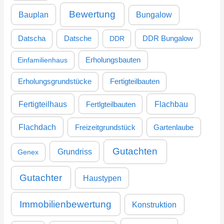
c
Bewertung
Bauplan
Bungalow
h
:
DDR Bungalow
Datscha
Datsche
DDR
Einfamilienhaus
Erholungsbauten
Erholungsgrundstücke
Fertigteilbauten
Fertigteilhaus
Flachbau
Fertlgteilbauten
Flachdach
Freizeitgrundstück
Gartenlaube
Gutachten
Grundriss
Genex
Gutachter
Haustypen
Immobilienbewertung
Konstruktion