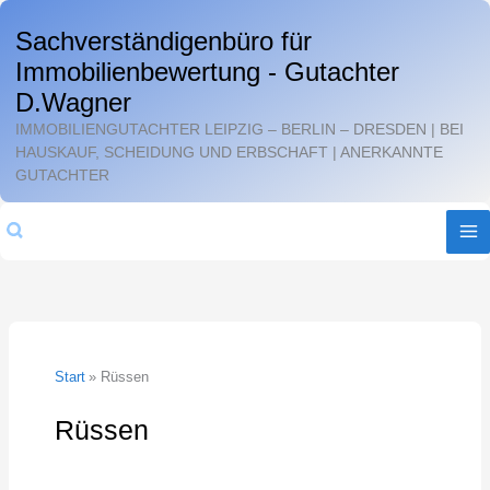
Zum
Sachverständigenbüro für
Inhalt
Immobilienbewertung - Gutachter
springen
D.Wagner
IMMOBILIENGUTACHTER LEIPZIG – BERLIN – DRESDEN | BEI
HAUSKAUF, SCHEIDUNG UND ERBSCHAFT | ANERKANNTE
GUTACHTER
Suchen
Start
Rüssen
Rüssen