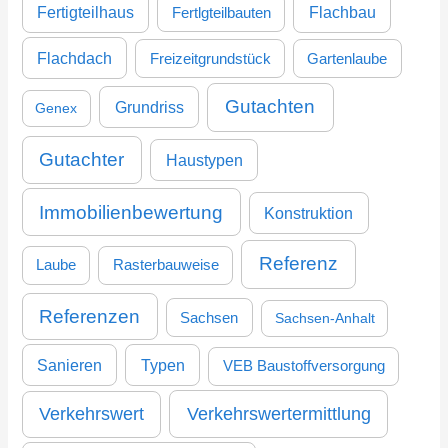
Fertigteilhaus
Flachbau
Fertlgteilbauten
Flachdach
Freizeitgrundstück
Gartenlaube
Gutachten
Grundriss
Genex
Gutachter
Haustypen
Immobilienbewertung
Konstruktion
Referenz
Laube
Rasterbauweise
Referenzen
Sachsen
Sachsen-Anhalt
Sanieren
Typen
VEB Baustoffversorgung
Verkehrswertermittlung
Verkehrswert