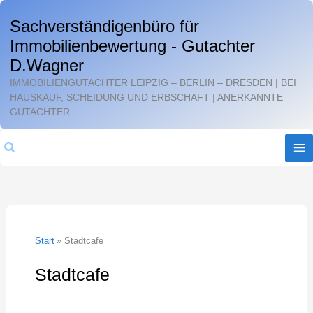
Zum
Sachverständigenbüro für
Inhalt
Immobilienbewertung - Gutachter
springen
D.Wagner
IMMOBILIENGUTACHTER LEIPZIG – BERLIN – DRESDEN | BEI
HAUSKAUF, SCHEIDUNG UND ERBSCHAFT | ANERKANNTE
GUTACHTER
Suchen
Start
Stadtcafe
Stadtcafe