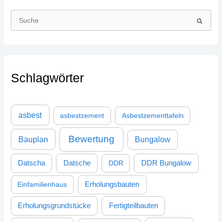
S
u
c
h
Schlagwörter
e
n
n
asbest
asbestzement
Asbestzementtafeln
a
c
Bewertung
Bauplan
Bungalow
h
:
DDR Bungalow
Datscha
Datsche
DDR
Einfamilienhaus
Erholungsbauten
Erholungsgrundstücke
Fertigteilbauten