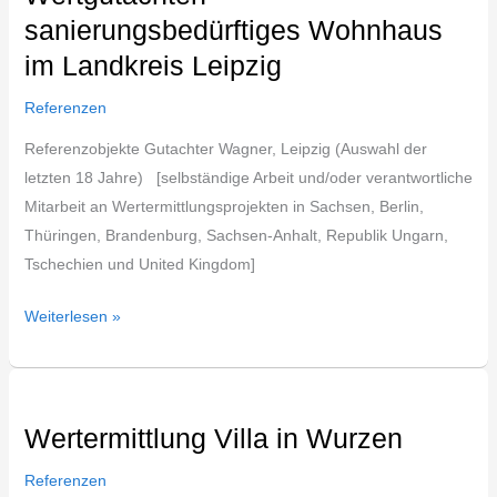
sanierungsbedürftiges Wohnhaus
Wohnhaus
im
im Landkreis Leipzig
Landkreis
Referenzen
Leipzig
Referenzobjekte Gutachter Wagner, Leipzig (Auswahl der
letzten 18 Jahre) [selbständige Arbeit und/oder verantwortliche
Mitarbeit an Wertermittlungsprojekten in Sachsen, Berlin,
Thüringen, Brandenburg, Sachsen-Anhalt, Republik Ungarn,
Tschechien und United Kingdom]
Weiterlesen »
Wertermittlung
Villa
Wertermittlung Villa in Wurzen
in
Wurzen
Referenzen