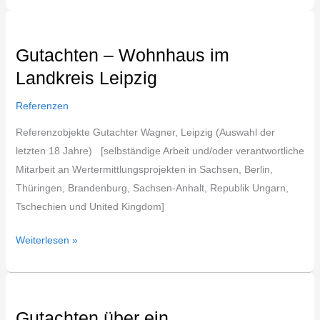
Gutachten
–
Gutachten – Wohnhaus im
Wohnhaus
Landkreis Leipzig
im
Landkreis
Referenzen
Leipzig
Referenzobjekte Gutachter Wagner, Leipzig (Auswahl der
letzten 18 Jahre) [selbständige Arbeit und/oder verantwortliche
Mitarbeit an Wertermittlungsprojekten in Sachsen, Berlin,
Thüringen, Brandenburg, Sachsen-Anhalt, Republik Ungarn,
Tschechien und United Kingdom]
Weiterlesen »
Gutachten
über
Gutachten über ein
ein