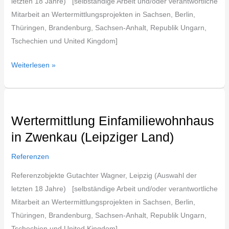
letzten 18 Jahre) [selbständige Arbeit und/oder verantwortliche
Mitarbeit an Wertermittlungsprojekten in Sachsen, Berlin,
Thüringen, Brandenburg, Sachsen-Anhalt, Republik Ungarn,
Tschechien und United Kingdom]
Weiterlesen »
Wertermittlung
Einfamiliewohnhaus
Wertermittlung Einfamiliewohnhaus
in
in Zwenkau (Leipziger Land)
Zwenkau
(Leipziger
Referenzen
Land)
Referenzobjekte Gutachter Wagner, Leipzig (Auswahl der
letzten 18 Jahre) [selbständige Arbeit und/oder verantwortliche
Mitarbeit an Wertermittlungsprojekten in Sachsen, Berlin,
Thüringen, Brandenburg, Sachsen-Anhalt, Republik Ungarn,
Tschechien und United Kingdom]