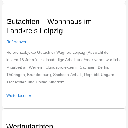
Gutachten
–
Gutachten – Wohnhaus im
Wohnhaus
Landkreis Leipzig
im
Landkreis
Referenzen
Leipzig
Referenzobjekte Gutachter Wagner, Leipzig (Auswahl der
letzten 18 Jahre) [selbständige Arbeit und/oder verantwortliche
Mitarbeit an Wertermittlungsprojekten in Sachsen, Berlin,
Thüringen, Brandenburg, Sachsen-Anhalt, Republik Ungarn,
Tschechien und United Kingdom]
Weiterlesen »
Wertgutachten
–
Wertgutachten –
sanierungsbedürftiges