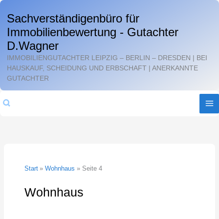
Zum
Sachverständigenbüro für
Inhalt
Immobilienbewertung - Gutachter
springen
D.Wagner
IMMOBILIENGUTACHTER LEIPZIG – BERLIN – DRESDEN | BEI
HAUSKAUF, SCHEIDUNG UND ERBSCHAFT | ANERKANNTE
GUTACHTER
Suchen
Start
Wohnhaus
Seite 4
Wohnhaus