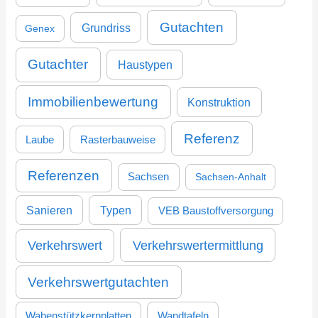
Gutachten
Grundriss
Genex
Gutachter
Haustypen
Immobilienbewertung
Konstruktion
Referenz
Laube
Rasterbauweise
Referenzen
Sachsen
Sachsen-Anhalt
Sanieren
Typen
VEB Baustoffversorgung
Verkehrswertermittlung
Verkehrswert
Verkehrswertgutachten
Wabenstützkernplatten
Wandtafeln