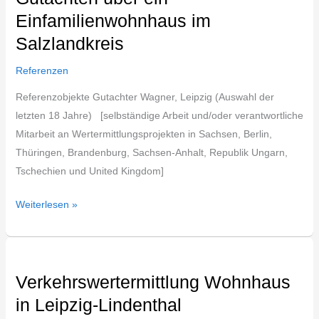
Einfamilienwohnhaus im
Einfamilienwohnhaus
im
Salzlandkreis
Salzlandkreis
Referenzen
Referenzobjekte Gutachter Wagner, Leipzig (Auswahl der
letzten 18 Jahre) [selbständige Arbeit und/oder verantwortliche
Mitarbeit an Wertermittlungsprojekten in Sachsen, Berlin,
Thüringen, Brandenburg, Sachsen-Anhalt, Republik Ungarn,
Tschechien und United Kingdom]
Weiterlesen »
Verkehrswertermittlung
Wohnhaus
Verkehrswertermittlung Wohnhaus
in
in Leipzig-Lindenthal
Leipzig-