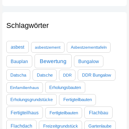
u
c
h
Schlagwörter
e
n
n
asbest
asbestzement
Asbestzementtafeln
a
c
Bewertung
Bauplan
Bungalow
h
:
DDR Bungalow
Datscha
Datsche
DDR
Einfamilienhaus
Erholungsbauten
Erholungsgrundstücke
Fertigteilbauten
Fertigteilhaus
Flachbau
Fertlgteilbauten
Flachdach
Freizeitgrundstück
Gartenlaube