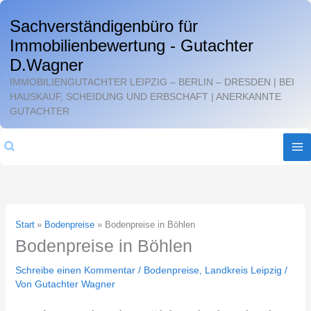
Zum
Sachverständigenbüro für
Inhalt
Immobilienbewertung - Gutachter
springen
D.Wagner
IMMOBILIENGUTACHTER LEIPZIG – BERLIN – DRESDEN | BEI
HAUSKAUF, SCHEIDUNG UND ERBSCHAFT | ANERKANNTE
GUTACHTER
Suchen
Start
Bodenpreise
Bodenpreise in Böhlen
Bodenpreise in Böhlen
Schreibe einen Kommentar
/
Bodenpreise
,
Landkreis Leipzig
/
Von
Gutachter Wagner