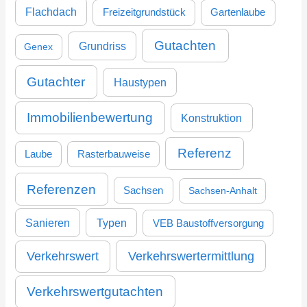
Flachdach
Freizeitgrundstück
Gartenlaube
Gutachten
Grundriss
Genex
Gutachter
Haustypen
Immobilienbewertung
Konstruktion
Referenz
Laube
Rasterbauweise
Referenzen
Sachsen
Sachsen-Anhalt
Sanieren
Typen
VEB Baustoffversorgung
Verkehrswertermittlung
Verkehrswert
Verkehrswertgutachten