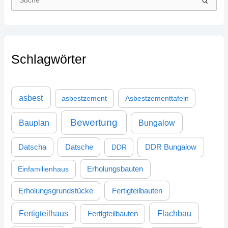
S
u
c
h
Schlagwörter
e
n
n
asbest
asbestzement
Asbestzementtafeln
a
c
Bewertung
Bauplan
Bungalow
h
:
DDR Bungalow
Datscha
Datsche
DDR
Einfamilienhaus
Erholungsbauten
Erholungsgrundstücke
Fertigteilbauten
Fertigteilhaus
Flachbau
Fertlgteilbauten