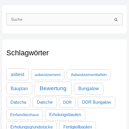
S
u
c
h
Schlagwörter
e
n
n
asbest
asbestzement
Asbestzementtafeln
a
c
Bewertung
Bauplan
Bungalow
h
:
DDR Bungalow
Datscha
Datsche
DDR
Einfamilienhaus
Erholungsbauten
Erholungsgrundstücke
Fertigteilbauten