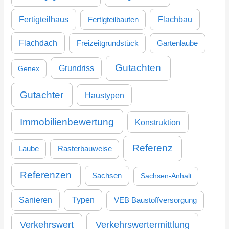
Fertigteilhaus
Flachbau
Fertlgteilbauten
Flachdach
Freizeitgrundstück
Gartenlaube
Gutachten
Grundriss
Genex
Gutachter
Haustypen
Immobilienbewertung
Konstruktion
Referenz
Laube
Rasterbauweise
Referenzen
Sachsen
Sachsen-Anhalt
Sanieren
Typen
VEB Baustoffversorgung
Verkehrswertermittlung
Verkehrswert