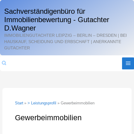
Zum
Sachverständigenbüro für
Inhalt
Immobilienbewertung - Gutachter
springen
D.Wagner
IMMOBILIENGUTACHTER LEIPZIG – BERLIN – DRESDEN | BEI
HAUSKAUF, SCHEIDUNG UND ERBSCHAFT | ANERKANNTE
GUTACHTER
Suchen
Start
> Leistungsprofil
Gewerbeimmobilien
Gewerbeimmobilien