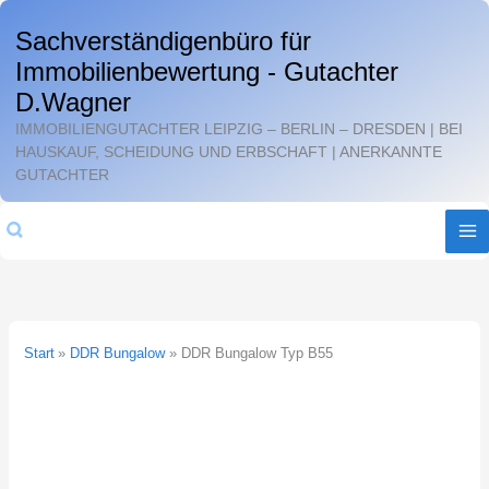
Zum
Sachverständigenbüro für
Inhalt
Immobilienbewertung - Gutachter
springen
D.Wagner
IMMOBILIENGUTACHTER LEIPZIG – BERLIN – DRESDEN | BEI
HAUSKAUF, SCHEIDUNG UND ERBSCHAFT | ANERKANNTE
GUTACHTER
Suchen
Start
DDR Bungalow
DDR Bungalow Typ B55