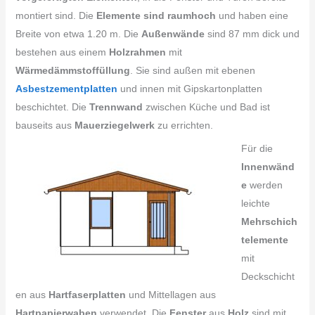
montiert sind. Die
Elemente sind raumhoch
und haben eine
Breite von etwa 1.20 m. Die
Außenwände
sind 87 mm dick und
bestehen aus einem
Holzrahmen
mit
Wärmedämmstoffüllung
. Sie sind außen mit ebenen
Asbestzementplatten
und innen mit Gipskartonplatten
beschichtet. Die
Trennwand
zwischen Küche und Bad ist
bauseits aus
Mauerziegelwerk
zu errichten.
Für die
Innenwänd
e
werden
leichte
Mehrschich
telemente
mit
Deckschicht
en aus
Hartfaserplatten
und Mittellagen aus
Hartpapierwaben
verwendet. Die
Fenster
aus
Holz
sind mit