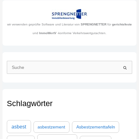
wir verwenden geprüfte Software und Literatur von
SPRENGNETTER
für
gerichtsfeste
und
ImmoWertV
-konforme Verkehrswertgutachten.
S
u
c
h
Schlagwörter
e
n
n
asbest
asbestzement
Asbestzementtafeln
a
c