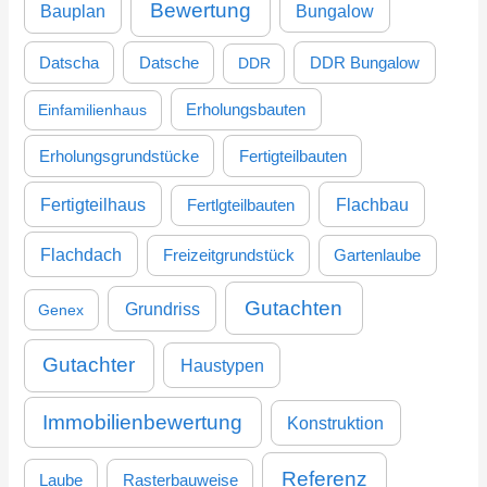
Bewertung
Bauplan
Bungalow
h
:
DDR Bungalow
Datscha
Datsche
DDR
Einfamilienhaus
Erholungsbauten
Erholungsgrundstücke
Fertigteilbauten
Fertigteilhaus
Flachbau
Fertlgteilbauten
Flachdach
Freizeitgrundstück
Gartenlaube
Gutachten
Grundriss
Genex
Gutachter
Haustypen
Immobilienbewertung
Konstruktion
Referenz
Laube
Rasterbauweise