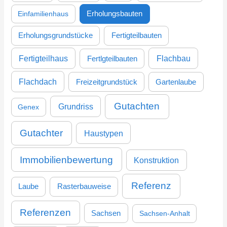
Einfamilienhaus
Erholungsbauten
Erholungsgrundstücke
Fertigteilbauten
Fertigteilhaus
Flachbau
Fertlgteilbauten
Flachdach
Freizeitgrundstück
Gartenlaube
Gutachten
Grundriss
Genex
Gutachter
Haustypen
Immobilienbewertung
Konstruktion
Referenz
Laube
Rasterbauweise
Referenzen
Sachsen
Sachsen-Anhalt