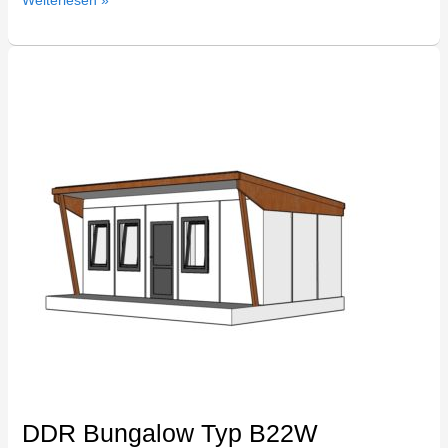
Weiterlesen »
DDR
Bungalow
Typ
B22W
DDR Bungalow Typ B22W