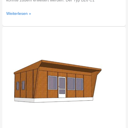
konnte zudem erweitert werden. Der Typ B26 C1
Weiterlesen »
DDR
Bungalow
Typ
B26
Weißwasser