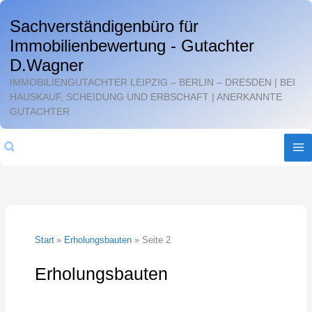
Zum
Sachverständigenbüro für
Inhalt
Immobilienbewertung - Gutachter
springen
D.Wagner
IMMOBILIENGUTACHTER LEIPZIG – BERLIN – DRESDEN | BEI
HAUSKAUF, SCHEIDUNG UND ERBSCHAFT | ANERKANNTE
GUTACHTER
Suchen
Start
Erholungsbauten
Seite 2
Erholungsbauten