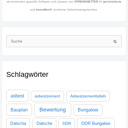
wir verwenden geprüfte Software und Literatur von
SPRENGNETTER
für
gerichtsfeste
und
ImmoWertV
-konforme Verkehrswertgutachten.
S
u
c
h
Schlagwörter
e
n
n
asbest
asbestzement
Asbestzementtafeln
a
c
Bewertung
Bauplan
Bungalow
h
:
DDR Bungalow
Datscha
Datsche
DDR