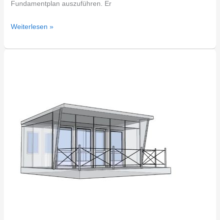
Fundamentplan auszuführen. Er
Weiterlesen »
DDR
Bungalow
Typ
HW22E