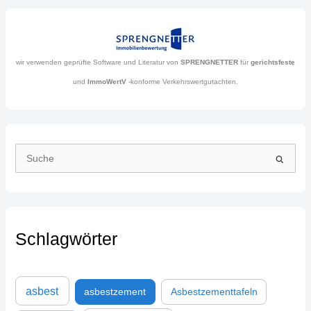
wir verwenden geprüfte Software und Literatur von
SPRENGNETTER
für
gerichtsfeste
und
ImmoWertV
-konforme Verkehrswertgutachten.
S
u
c
h
Schlagwörter
e
n
n
asbest
asbestzement
Asbestzementtafeln
a