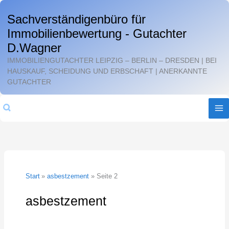
Zum
Sachverständigenbüro für
Inhalt
Immobilienbewertung - Gutachter
springen
D.Wagner
IMMOBILIENGUTACHTER LEIPZIG – BERLIN – DRESDEN | BEI
HAUSKAUF, SCHEIDUNG UND ERBSCHAFT | ANERKANNTE
GUTACHTER
Suchen
Start
asbestzement
Seite 2
asbestzement