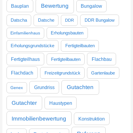
c
Bewertung
Bauplan
Bungalow
h
:
DDR Bungalow
Datscha
Datsche
DDR
Einfamilienhaus
Erholungsbauten
Erholungsgrundstücke
Fertigteilbauten
Fertigteilhaus
Flachbau
Fertlgteilbauten
Flachdach
Freizeitgrundstück
Gartenlaube
Gutachten
Grundriss
Genex
Gutachter
Haustypen
Immobilienbewertung
Konstruktion